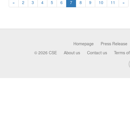
«
2
3
4
5
6
7
8
9
10
11
»
Homepage
Press Release
© 2026 CSE
About us
Contact us
Terms of