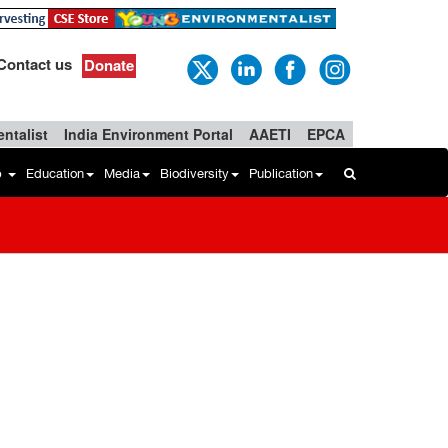
Contact us
Donate
ntalist
India Environment Portal
AAETI
EPCA
b
Education
Media
Biodiversity
Publication