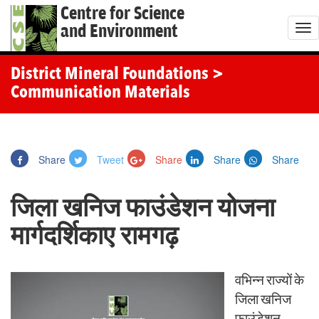
Centre for Science
and Environment
T
o
g
District Mineral Foundations
>
g
Communication Materials
l
e
n
Share
Tweet
Share
Share
Share
a
v
जिला खनिज फाउंडेशन योजना
i
g
मार्गदर्शिकाए रामगढ़
a
t
वभिन्न राज्यों के
i
जिला खनिज
o