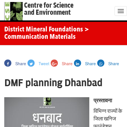
Centre for Science
and Environment
T
o
g
District Mineral Foundations
>
g
Communication Materials
l
e
n
Share
Tweet
Share
Share
Share
a
v
DMF planning Dhanbad
i
g
a
प्रस्तावना
t
विभिन्न राज्यों के
i
जिला खनिज
o
फाउंडेशन