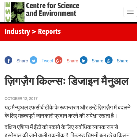
Centre for Science
and Environment
T
o
g
Industry
> Reports
g
l
e
Share
Tweet
Share
Share
Share
n
a
ज़िगज़ैग किल्न्सः डिजाइन मैनुअल
v
i
g
OCTOBER 12, 2017
a
यह मैन्युअल एफसीबीटीके के रूपान्तरण और उन्हें ज़िगज़ैग में बदलने
t
के लिए महत्वपूर्ण जानकारी प्रदान करने की अपेक्षा रखता है।
i
दक्षिण एशिया में ईंटों को पकाने के लिए सर्वाधिक व्यापक रूप से
o
इस्तेमाल की जाने वाली तकनीक है, फिक्स्ड चिमनी बुल ट्रेच किलन